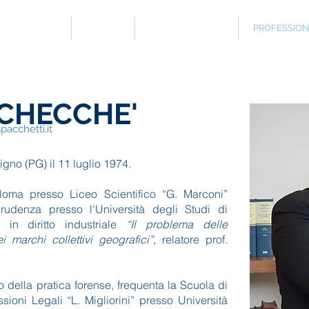
HOME
STUDIO
AREE di ATTIVITA'
PROFESSIONI
CHECCHE'
acchetti.it
no (PG) il 11 luglio 1974.
loma presso Liceo Scientifico “G. Marconi”
prudenza presso l'Università degli Studi di
 in diritto industriale
“Il problema delle
 marchi collettivi geografici”
, relatore prof.
o della pratica forense, frequenta la Scuola di
sioni Legali “L. Migliorini” presso Università